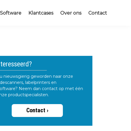
Software
Klantcases
Over ons
Contact
ry
teresseerd?
ar
u nieuwsgierig geworden naar onze
descanners, labelprinters en
oftware? Neem dan contact op met één
nze productspecialisten.
Contact ›