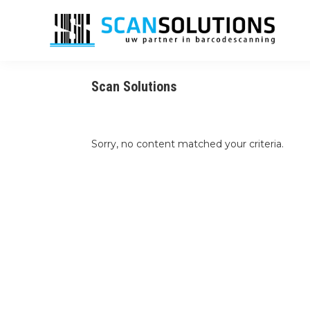
Skip
Skip
Skip
Skip
to
to
to
to
primary
main
primary
footer
ScanSolutions
navigation
content
sidebar
Barcodescanning
Scan Solutions
Sorry, no content matched your criteria.