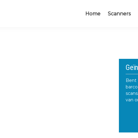
Home
Scanners
Prima
Geïn
Sideb
Bent 
barco
scans
van o