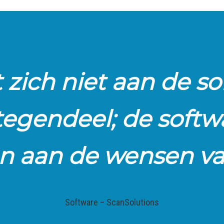
 zich niet aan de so
tegendeel; de softw
en aan de wensen va
Software – ScanSolutions